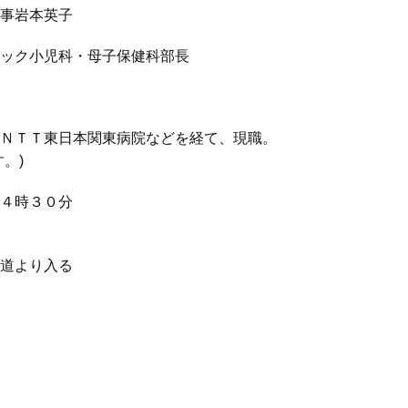
理事岩本英子
ニック小児科・母子保健科部長
ＴＴ東日本関東病院などを経て、現職。
。)
４時３０分
道より入る